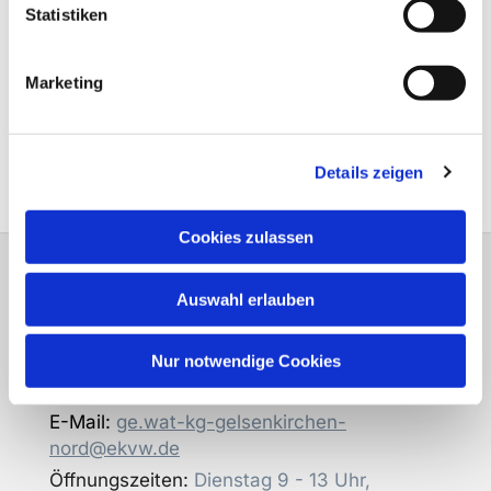
Statistiken
Marketing
zurück

Details zeigen
Cookies zulassen
Gemeindebüro
der Evangelische
Auswahl erlauben
Kirchengemeinde Gelsenkirchen-Nord
Adresse:
Urbanusstr. 15, 45894
Gelsenkirchen
Nur notwendige Cookies
Telefon:
0209 32067
E-Mail:
ge.wat-kg-gelsenkirchen-
nord@ekvw.de
Öffnungszeiten:
Dienstag 9 - 13 Uhr,