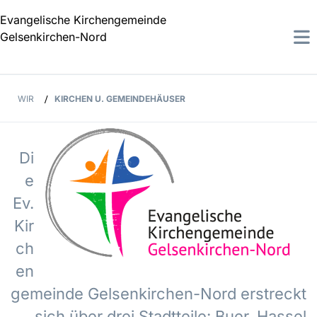
Evangelische Kirchengemeinde
Gelsenkirchen-Nord
WIR
/
KIRCHEN U. GEMEINDEHÄUSER
Di
e
Ev.
Kir
ch
en
gemeinde Gelsenkirchen-Nord erstreckt
sich über drei Stadtteile: Buer, Hassel