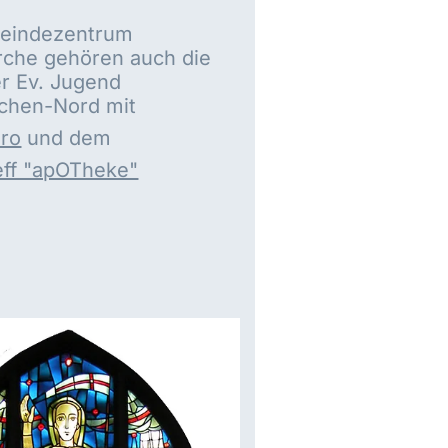
eindezentrum
rche gehören auch die
r Ev. Jugend
rchen-Nord mit
ro
und dem
eff "apOTheke"