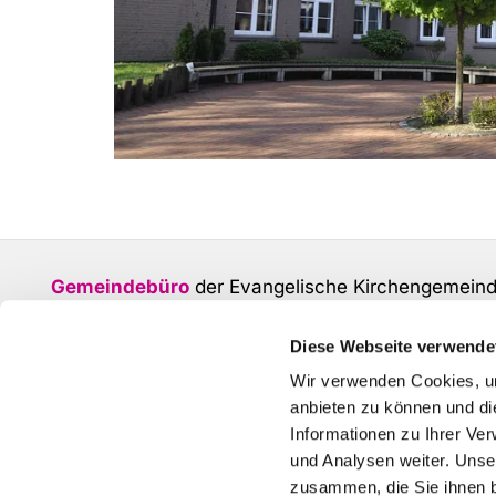
Gemeindebüro
der Evangelische Kirchengemein
Adresse:
Urbanusstr. 15, 45894 Gelsenkirchen
Telefon:
0209 32067
Diese Webseite verwende
E-Mail:
ge.wat-kg-gelsenkirchen-nord@ekvw.de
Wir verwenden Cookies, um
anbieten zu können und di
Öffnungszeiten:
Dienstag 9 - 13 Uhr, Donnerstag 1
Informationen zu Ihrer Ve
Web:
www.evangelisch-ge-nord.de
und Analysen weiter. Unse
zusammen, die Sie ihnen b