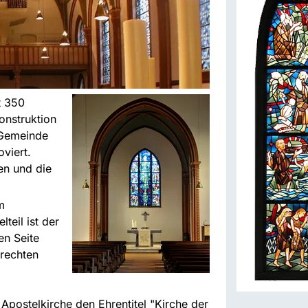
t 350
onstruktion
 Gemeinde
viert.
en und die
m
teil ist der
en Seite
 rechten
Apostelkirche den Ehrentitel "Kirche der