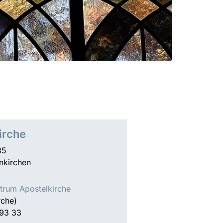
irche
35
nkirchen
rum Apostelkirche
rche)
 93 33