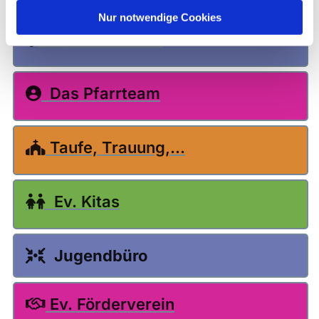
Nur notwendige Cookies
Unsere Kirchen

Das Pfarrteam

Taufe, Trauung,...

Ev. Kitas

Jugendbüro

Ev. Förderverein
