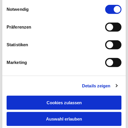
gesammelt haben.
Einwilligungsauswahl
Raumvergabe
Notwendig
Präferenzen
Statistiken
Marketing
Details zeigen
Küster Anton Rzepka
Telefon: 0162 242 57 34
Cookies zulassen
zurück

Auswahl erlauben