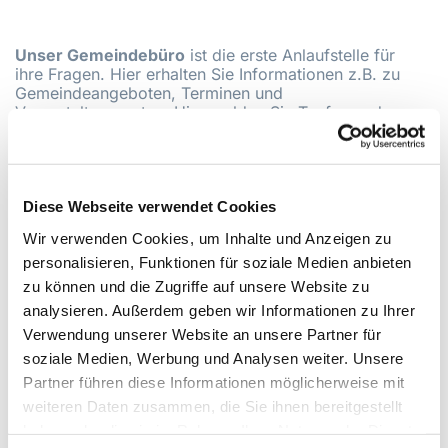
Unser Gemeindebüro
ist die erste Anlaufstelle für
ihre Fragen. Hier erhalten Sie Informationen z.B. zu
Gemeindeangeboten, Terminen und
Veranstaltungsorten. Hier melden Sie Taufen und
Trauungen an.
Wir sind für S
ie da:
Dienstag: 9 - 13 Uhr
Diese Webseite verwendet Cookies
Donnerstag: 12-17 Uhr
Wir verwenden Cookies, um Inhalte und Anzeigen zu
Unsere Kontaktdaten:
personalisieren, Funktionen für soziale Medien anbieten
Fon: 0209-32067
zu können und die Zugriffe auf unsere Website zu
Fax: 0209-33448
analysieren. Außerdem geben wir Informationen zu Ihrer
ge.wat-kg-gelsenkirchen-nord@ekvw.de
Verwendung unserer Website an unsere Partner für
soziale Medien, Werbung und Analysen weiter. Unsere
Urbanusstr. 15
Partner führen diese Informationen möglicherweise mit
45894 Gelsenkirchen
weiteren Daten zusammen, die Sie ihnen bereitgestellt
Küster -
haben oder die sie im Rahmen Ihrer Nutzung der Dienste